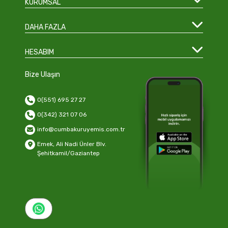
KURUMSAL
DAHA FAZLA
HESABIM
Bize Ulaşın
0(551) 695 27 27
0(342) 321 07 06
info@cumbakuruyemis.com.tr
Emek, Ali Nadi Ünler Blv.
Şehitkamil/Gaziantep