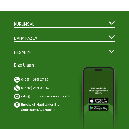
KURUMSAL
DAHA FAZLA
HESABIM
Bize Ulaşın
0(551) 695 27 27
0(342) 321 07 06
info@cumbakuruyemis.com.tr
Emek, Ali Nadi Ünler Blv.
Şehitkamil/Gaziantep