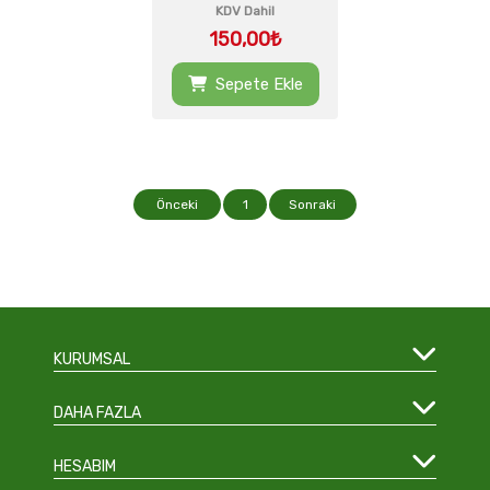
KDV Dahil
150,00₺
Sepete Ekle
Önceki
1
Sonraki
KURUMSAL
DAHA FAZLA
HESABIM