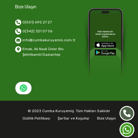
Bize Ulaşın
0(551) 695 27 27
0(342) 321 07 06
info@cumbakuruyemis.com.tr
Emek, Ali Nadi Ünler Blv.
Şehitkamil/Gaziantep
© 2023 Cumba Kuruyemiş. Tüm Hakları Saklıdır
Gizlilik Politikası
Şartlar ve Koşullar
Bize Ulaşın