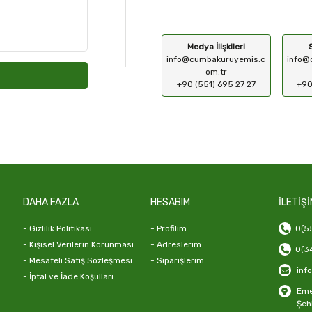
Medya İlişkileri
info@cumbakuruyemis.c
info@
om.tr
+90 (551) 695 27 27
+90
DAHA FAZLA
HESABIM
İLETİŞİ
- Gizlilik Politikası
- Profilim
0(55
- Kişisel Verilerin Korunması
- Adreslerim
0(34
- Mesafeli Satış Sözleşmesi
- Siparişlerim
inf
- İptal ve İade Koşulları
Emek
Şeh