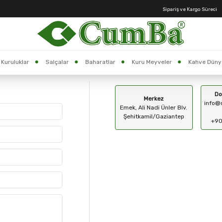
Sipariş ve Kargo Süreci
Anasayfa >
Bize Ulaşın
Kuruluklar
Salçalar
Baharatlar
Kuru Meyveler
Kahve Düny
Do
Merkez
info@
Emek, Ali Nadi Ünler Blv.
Şehitkamil/Gaziantep
+90