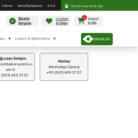
İndirim
Satış Sözleşmesi
S.S.S
Üye Ol veya Giriş Yap
0
Listem
Sepet
Sipariş
0 Ürün
0,00
Sorgula
ası
Lokum & Şekerleme
ÜRÜNLER
ğrudan İletişim
Merkez
cumbakuruyemis.c
WhatsApp Sipariş
om.tr
+90 (551) 695 27 27
 (551) 695 27 27