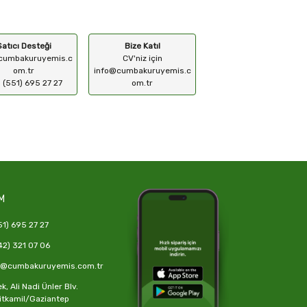
Satıcı Desteği
Bize Katıl
cumbakuruyemis.c
CV'niz için
om.tr
info@cumbakuruyemis.c
 (551) 695 27 27
om.tr
M
1) 695 27 27
2) 321 07 06
o@cumbakuruyemis.com.tr
, Ali Nadi Ünler Blv.
itkamil/Gaziantep