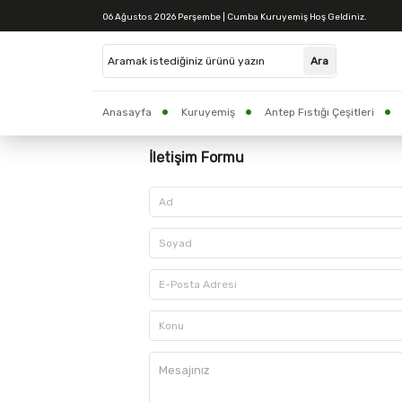
06 Ağustos 2026 Perşembe | Cumba Kuruyemiş Hoş Geldiniz.
Bize Ulaşın
Anasayfa
Kuruyemiş
Antep Fıstığı Çeşitleri
CUMBA BAKLAVA
Yöresel Ürünler
İletişim Formu