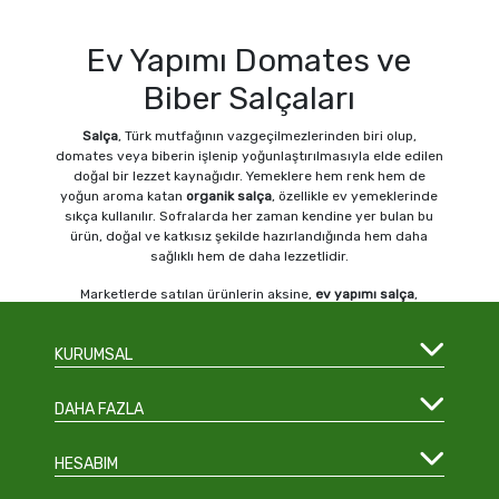
Ev Yapımı Domates ve
Biber Salçaları
Salça
, Türk mutfağının vazgeçilmezlerinden biri olup,
domates veya biberin işlenip yoğunlaştırılmasıyla elde edilen
doğal bir lezzet kaynağıdır. Yemeklere hem renk hem de
yoğun aroma katan
organik
salça
, özellikle ev yemeklerinde
sıkça kullanılır. Sofralarda her zaman kendine yer bulan bu
ürün, doğal ve katkısız şekilde hazırlandığında hem daha
sağlıklı hem de daha lezzetlidir.
Marketlerde satılan ürünlerin aksine,
ev yapımı
salça
,
kimyasal katkı maddesi içermediği için daha çok tercih
edilmektedir. Özellikle kışa hazırlık dönemlerinde yapılan
KURUMSAL
salçalar, yemeklerin temel bileşeni haline gelir. Menemen,
zeytinyağlılar, çorbalar ve et yemeklerinin neredeyse
tamamında
salça
kullanılarak lezzet katılır.
DAHA FAZLA
Salça Alırken Nelere Dikkat
Etmelisiniz?
HESABIM