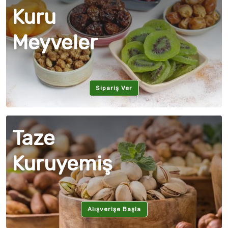
Kuru
Meyveler
Sipariş Ver
Taze
Kuruyemiş
Alışverişe Başla