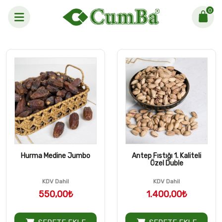
Taze Kuruyemiş ve Baharat Çeşitl
0
Hurma Medine Jumbo
Antep Fıstığı 1. Kaliteli
Özel Duble
KDV Dahil
KDV Dahil
550,00₺
1.400,00₺