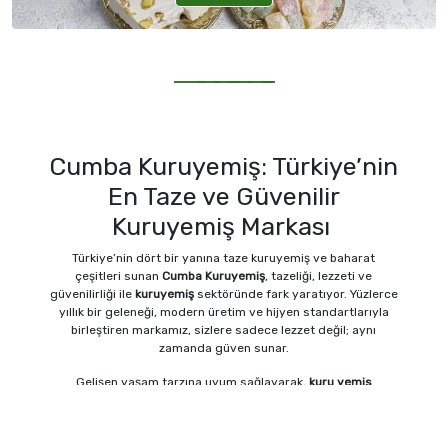
Blog
Cumba Kuruyemiş: Türkiye’nin
En Taze ve Güvenilir
Kuruyemiş Markası
Türkiye’nin dört bir yanına taze kuruyemiş ve baharat
çeşitleri sunan
Cumba Kuruyemiş
, tazeliği, lezzeti ve
güvenilirliği ile
kuruyemiş
sektöründe fark yaratıyor. Yüzlerce
yıllık bir geleneği, modern üretim ve hijyen standartlarıyla
birleştiren markamız, sizlere sadece lezzet değil; aynı
zamanda güven sunar.
Gelişen yaşam tarzına uyum sağlayarak,
kuru yemis
tutkunlarına hem kaliteli hem doğal ürünler ulaştırmak için
çalışıyoruz. Alanında deneyimli bir
kuruyemisci
olarak, her
ürünümüzü tazelik ve hijyen kriterlerine uygun şekilde