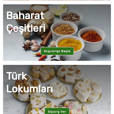
Baharat
Çeşitleri
Alışverişe Başla
Türk
Lokumları
Sipariş Ver