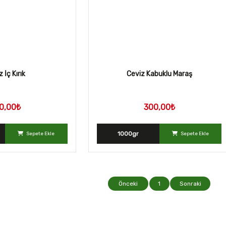
 İç Kırık
Ceviz Kabuklu Maraş
0,00₺
300,00₺
1000gr
Sepete Ekle
Sepete Ekle
Önceki
1
Sonraki