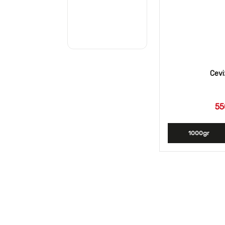
Ceviz
55
1000gr