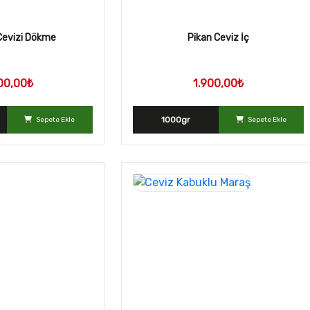
Cevizi Dökme
Pikan Ceviz İç
00,00₺
1.900,00₺
1000gr
Sepete Ekle
Sepete Ekle