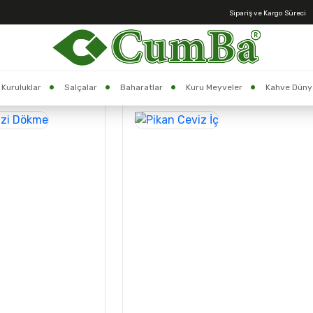
Sipariş ve Kargo Süreci
Anasayfa >
KURUYEMİŞ
>
CEVİZ
Kuruluklar
Salçalar
Baharatlar
Kuru Meyveler
Kahve Düny