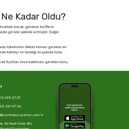
ı Ne Kadar Oldu?
altılık olarak, gerekse tariflerin
özle görülür şekilde artmıştır. Doğal
tada tüketicinin dikkat etmesi gereken en
nde kaliteyi ve tazeliği ön planda tutar.
ncak fiyattan önce bakılması gereken konu,
ş
, kullanıcıya tam şeffaflık ve hijyen
 Cevizi
M
1) 695 27 27
abuklu ceviz
,
ceviz içi
,
pikan cevizi
ve
2) 321 07 06
rına sahiptir.
o@cumbakuruyemis.com.tr
z türü, hem raf ömrü açısından avantajlıdır
rtlarını benimser ve özenle seçilmiş
, Ali Nadi Ünler Blv.
itkamil/Gaziantep