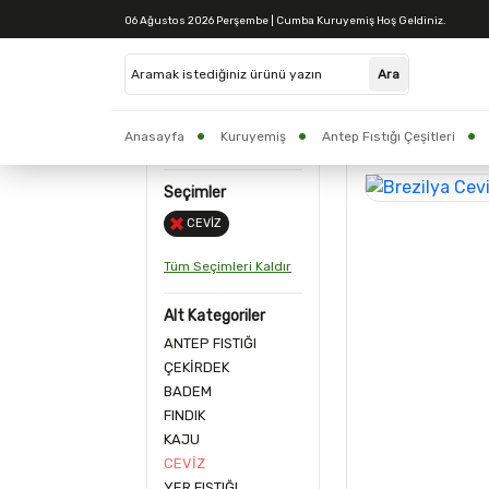
06 Ağustos 2026 Perşembe | Cumba Kuruyemiş Hoş Geldiniz.
Tüm Ürünler
Anasayfa
Kuruyemiş
Antep Fıstığı Çeşitleri
5 Ürün
CUMBA BAKLAVA
Yöresel Ürünler
Seçimler
CEVİZ
Tüm Seçimleri Kaldır
Alt Kategoriler
ANTEP FISTIĞI
ÇEKİRDEK
BADEM
FINDIK
KAJU
CEVİZ
YER FISTIĞI