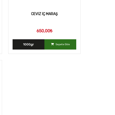
CEVİZ İÇ MARAŞ
650,00₺
1000gr
Sepete Ekle