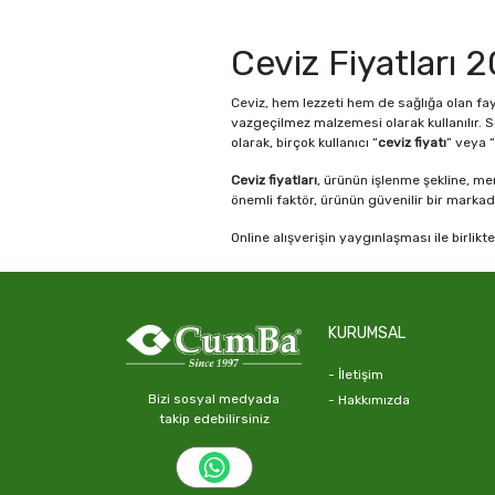
Ceviz Fiyatları 
Ceviz, hem lezzeti hem de sağlığa olan fay
vazgeçilmez malzemesi olarak kullanılır. So
olarak, birçok kullanıcı “
ceviz fiyatı
” veya “
Ceviz fiyatları
, ürünün işlenme şekline, me
önemli faktör, ürünün güvenilir bir marka
Online alışverişin yaygınlaşması ile birlikte
ürünün doğal olup olmadığı ve güvenilir k
garantisi sunar.
Ceviz Çeşitleri Nel
KURUMSAL
Karşılaştırması
- İletişim
Ceviz, tek bir ürün gibi görünse de aslında
Bizi sosyal medyada
- Hakkımızda
brezilya cevizi
yer alır. Her biri hem görsel
takip edebilirsiniz
Kabuklu ceviz
, doğallığını koruyan ve uzun
hem de işlem görmediği için doğrudan do
cevizleri sunar.