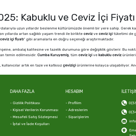
2025: Kabuklu ve Ceviz İçi Fiyat
dalarıyla uzun yıllardır beslenme kültürümüzde önemli bir yere sahip. Gerek kahv
n yıllarda artan sağlıklı yaşam trendi ile birlikte
ceviz
ve
ceviz içi
tüketimi de g
ceviz içi fiyatı
” gibi aramalarla en doğru seçeneği araştırmaktadır.
nşeine, ambalaj kalitesine ve tazelik durumuna göre değişiklik gösterir. Bu nok
dan temin edilmesidir.
Cumba Kuruyemiş
, tüm
ceviz içi
ve
kabuklu ceviz
ürünleri
, kullanıcılar artık en taze ve katkısız
çeviziçi
ürünlerine kolayca ulaşabiliyor. A
oşullarda paketlenip gönderilip gönderilmediğidir. Bu noktada
Cumba Kuruyemi
erdir? Kabuklu, İç, Pikan ve Brezilya
DAHA FAZLA
HESABIM
İLETİŞİ
- Gizlilik Politikası
- Profilim
0(55
 farklı tür ve formlarda karşımıza çıkar. En çok bilinen
ceviz çeşitleri
arasında
k
- Kişisel Verilerin Korunması
- Adreslerim
0(34
 olarak hem de besin profili açısından birbirinden ayrılır ve farklı kullanım alanla
- Mesafeli Satış Sözleşmesi
- Siparişlerim
inf
- İptal ve İade Koşulları
 süre taze kalan bir formdur. Geleneksel yöntemlerle kırılarak tüketilen bu cevi
ğadan sofraya gelir.
Cumba Kuruyemiş
, kabuklu ürünlerde yüksek kalite standa
Emek
Şeh