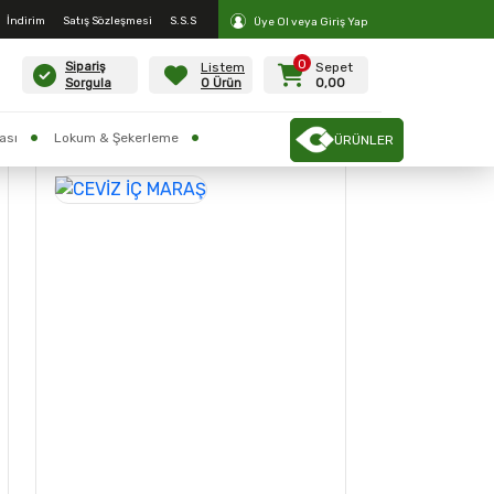
İndirim
Satış Sözleşmesi
S.S.S
Üye Ol veya Giriş Yap
0
Listem
Sepet
Sipariş
0 Ürün
0,00
Sorgula
ası
Lokum & Şekerleme
ÜRÜNLER