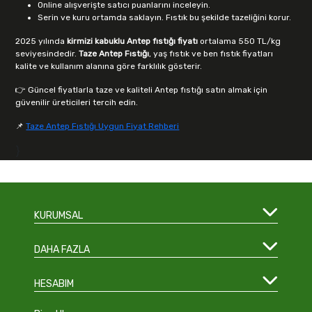
Online alışverişte satıcı puanlarını inceleyin.
Serin ve kuru ortamda saklayın. Fıstık bu şekilde tazeliğini korur.
2025 yılında
kirmizi kabuklu Antep fıstığı fiyatı
ortalama 550 TL/kg
seviyesindedir.
Taze Antep Fıstığı
, yaş fıstık ve ben fıstık fiyatları
kalite ve kullanım alanına göre farklılık gösterir.
👉 Güncel fiyatlarla taze ve kaliteli Antep fıstığı satın almak için
güvenilir üreticileri tercih edin.
📌
Taze Antep Fıstığı Uygun Fiyat Rehberi
}
KURUMSAL
DAHA FAZLA
HESABIM