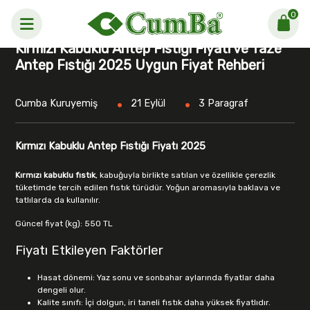
0
Anasayfa >
Blog
Kırmızı Kabuklu Antep Fıstığı Fiyatı ve Taze
Antep Fıstığı 2025 Uygun Fiyat Rehberi
Cumba Kuruyemiş
21 Eylül
3 Paragraf
Kırmızı Kabuklu Antep Fıstığı Fiyatı 2025
Kırmızı kabuklu fıstık
, kabuğuyla birlikte satılan ve özellikle çerezlik
tüketimde tercih edilen fıstık türüdür. Yoğun aromasıyla baklava ve
tatlılarda da kullanılır.
Güncel fiyat (kg): 550 TL
Fiyatı Etkileyen Faktörler
Hasat dönemi: Yaz sonu ve sonbahar aylarında fiyatlar daha
dengeli olur.
Kalite sınıfı: İçi dolgun, iri taneli fıstık daha yüksek fiyatlıdır.