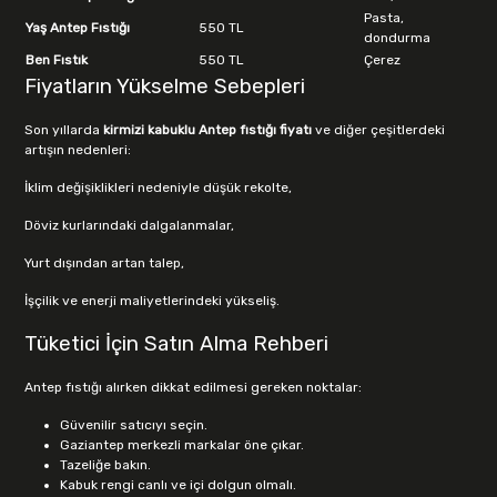
Pasta,
Yaş Antep Fıstığı
550 TL
dondurma
Ben Fıstık
550 TL
Çerez
Fiyatların Yükselme Sebepleri
Son yıllarda
kirmizi kabuklu Antep fıstığı fiyatı
ve diğer çeşitlerdeki
artışın nedenleri:
İklim değişiklikleri nedeniyle düşük rekolte,
Döviz kurlarındaki dalgalanmalar,
Yurt dışından artan talep,
İşçilik ve enerji maliyetlerindeki yükseliş.
Tüketici İçin Satın Alma Rehberi
Antep fıstığı alırken dikkat edilmesi gereken noktalar:
Güvenilir satıcıyı seçin.
Gaziantep merkezli markalar öne çıkar.
Tazeliğe bakın.
Kabuk rengi canlı ve içi dolgun olmalı.