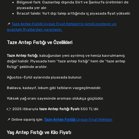
Bölgesel fark: Gaziantep dışında Siirt ve Şanlıurfa üretimleri de
piyasada yer alır.
İhracat talebi: Yurt dışı talep arttığında iç piyasada fiyat yükselir.
📌
Taze Antep Fıstığı Uygun Fiyat Rehberi’ni şimdi inceleyin ve
avantajlı fiyatlardan yararlanın.
Taze Antep Fıstığı ve Özellikleri
Taze Antep fıstığı
, kabuğundan yeni ayrılmış ve henüz kavrulmamış
doğal halidir. Piyasada hem “taze antep fıstığı” hem de “taze antep
fistigi” şeklinde aratılır.
Ağustos–Eylül aylarında piyasada bulunur.
Baklava, kadayıf, lokum gibi tatlıların vazgeçilmezidir.
Yüksek yağ oranı sayesinde aroması oldukça güçlüdür.
👉 2025 itibarıyla
taze Antep fıstığı fiyatı
550 TL'dir.
📌 Online sipariş için:
Taze Antep Fıstığı
Uygun Fiyat Rehberi
Yaş Antep Fıstığı ve Kilo Fiyatı