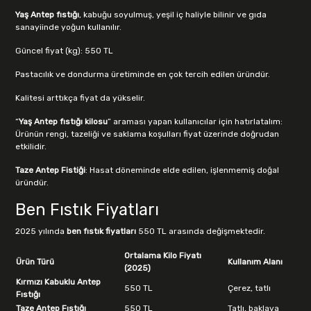
Yaş Antep fıstığı
, kabuğu soyulmuş, yeşil iç haliyle bilinir ve gıda
sanayiinde yoğun kullanılır.
Güncel fiyat (kg): 550 TL
Pastacılık ve dondurma üretiminde en çok tercih edilen üründür.
Kalitesi arttıkça fiyat da yükselir.
“
Yaş Antep fıstığı kilosu
” araması yapan kullanıcılar için hatırlatalım:
Ürünün rengi, tazeliği ve saklama koşulları fiyat üzerinde doğrudan
etkilidir.
Taze Antep Fistiği
: Hasat döneminde elde edilen, işlenmemiş doğal
üründür.
Ben Fıstık Fiyatları
2025 yılında
ben fıstık fiyatları
550 TL arasında değişmektedir.
Ortalama Kilo Fiyatı
Ürün Türü
Kullanım Alanı
(2025)
Kırmızı Kabuklu Antep
550 TL
Çerez, tatlı
Fıstığı
Taze Antep Fıstığı
550 TL
Tatlı, baklava