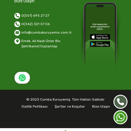
Bize Ulaşın
0(551) 695 27 27
0(342) 321 07 06
info@cumbakuruyemis.com.tr
Emek, Ali Nadi Ünler Blv.
Şehitkamil/Gaziantep
© 2023 Cumba Kuruyemiş. Tüm Hakları Saklıdır
Gizlilik Politikası
Şartlar ve Koşullar
Bize Ulaşın