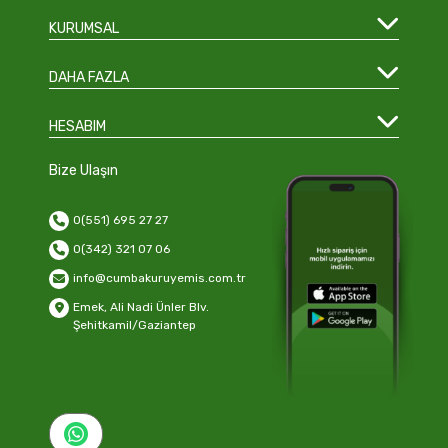
KURUMSAL
DAHA FAZLA
HESABIM
Bize Ulaşın
0(551) 695 27 27
0(342) 321 07 06
info@cumbakuruyemis.com.tr
Emek, Ali Nadi Ünler Blv.
Şehitkamil/Gaziantep