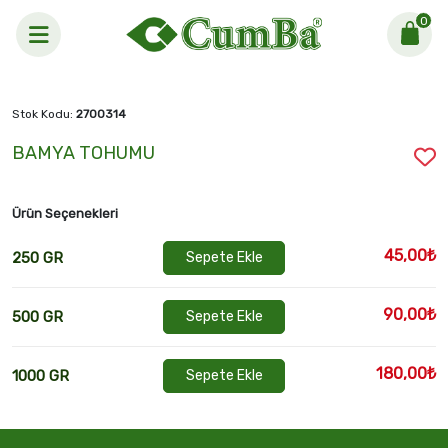
0
Anasayfa >
BAMYA TOHUMU
Stok Kodu:
2700314
BAMYA TOHUMU
Ürün Seçenekleri
45,00₺
250 GR
Sepete Ekle
90,00₺
500 GR
Sepete Ekle
180,00₺
1000 GR
Sepete Ekle