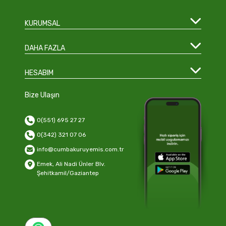
KURUMSAL
DAHA FAZLA
HESABIM
Bize Ulaşın
0(551) 695 27 27
0(342) 321 07 06
info@cumbakuruyemis.com.tr
Emek, Ali Nadi Ünler Blv.
Şehitkamil/Gaziantep