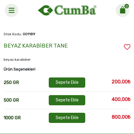
0
Anasayfa >
BEYAZ KARABİBER TANE
Stok Kodu:
001189
BEYAZ KARABİBER TANE
beyaz karabıber
Ürün Seçenekleri
200,00₺
250 GR
Sepete Ekle
400,00₺
500 GR
Sepete Ekle
800,00₺
1000 GR
Sepete Ekle