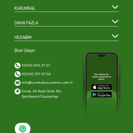
KURUMSAL
DAHA FAZLA
HESABIM
Bize Ulaşın
0(551) 695 27 27
0(342) 321 07 06
info@cumbakuruyemis.com.tr
Emek, Ali Nadi Ünler Blv.
Şehitkamil/Gaziantep