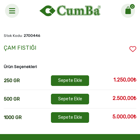
0
Anasayfa >
ÇAM FISTIĞI
Stok Kodu:
2700446
ÇAM FISTIĞI
Ürün Seçenekleri
1.250,00₺
250 GR
Sepete Ekle
2.500,00₺
500 GR
Sepete Ekle
5.000,00₺
1000 GR
Sepete Ekle