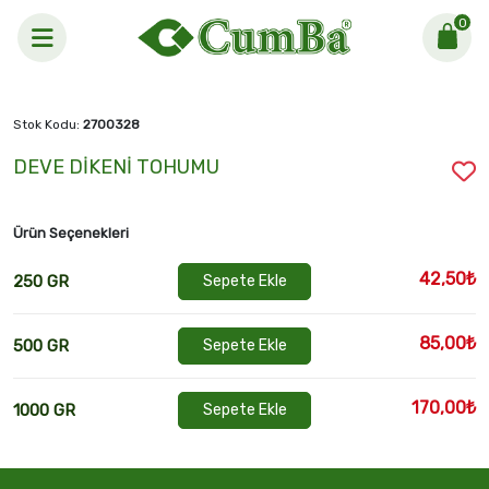
0
Anasayfa >
DEVE DİKENİ TOHUMU
Stok Kodu:
2700328
DEVE DİKENİ TOHUMU
Ürün Seçenekleri
42,50₺
250 GR
Sepete Ekle
85,00₺
500 GR
Sepete Ekle
170,00₺
1000 GR
Sepete Ekle