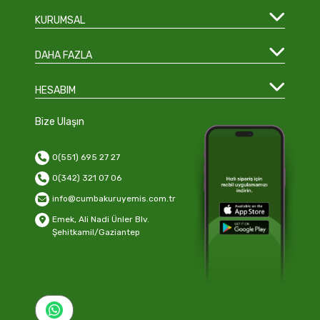
KURUMSAL
DAHA FAZLA
HESABIM
Bize Ulaşın
0(551) 695 27 27
0(342) 321 07 06
info@cumbakuruyemis.com.tr
Emek, Ali Nadi Ünler Blv.
Şehitkamil/Gaziantep