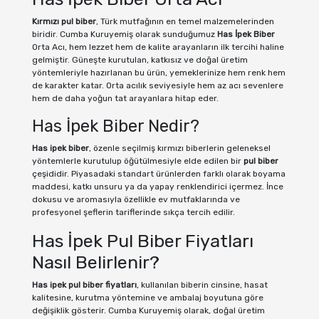
Kırmızı pul biber
, Türk mutfağının en temel malzemelerinden
biridir. Cumba Kuruyemiş olarak sunduğumuz
Has İpek Biber
Orta Acı, hem lezzet hem de kalite arayanların ilk tercihi haline
gelmiştir. Güneşte kurutulan, katkısız ve doğal üretim
yöntemleriyle hazırlanan bu ürün, yemeklerinize hem renk hem
de karakter katar. Orta acılık seviyesiyle hem az acı sevenlere
hem de daha yoğun tat arayanlara hitap eder.
Has İpek Biber Nedir?
Has ipek biber
, özenle seçilmiş kırmızı biberlerin geleneksel
yöntemlerle kurutulup öğütülmesiyle elde edilen bir
pul biber
çeşididir. Piyasadaki standart ürünlerden farklı olarak boyama
maddesi, katkı unsuru ya da yapay renklendirici içermez. İnce
dokusu ve aromasıyla özellikle ev mutfaklarında ve
profesyonel şeflerin tariflerinde sıkça tercih edilir.
Has İpek Pul Biber Fiyatları
Nasıl Belirlenir?
Has ipek pul biber fiyatları
, kullanılan biberin cinsine, hasat
kalitesine, kurutma yöntemine ve ambalaj boyutuna göre
değişiklik gösterir. Cumba Kuruyemiş olarak, doğal üretim