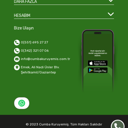
DAHA FAZLA
HESABIM
Bize Ulaşın
0(551) 695 27 27
0(342) 321 07 06
info@cumbakuruyemis.com.tr
Emek, Ali Nadi Ünler Blv.
Şehitkamil/Gaziantep
© 2023 Cumba Kuruyemiş. Tüm Hakları Saklıdır