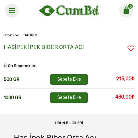
0
Anasayfa >
HASİPEK İPEK BİBER ORTA ACI
Stok Kodu:
BAH001
HASİPEK İPEK BİBER ORTA ACI
Ürün Seçenekleri
215,00₺
500 GR
Sepete Ekle
430,00₺
1000 GR
Sepete Ekle
ÜRÜN BILGILERI
Has İpek Biber Orta Acı