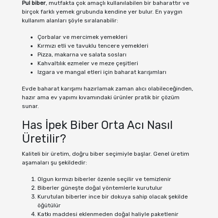
Pul biber
, mutfakta çok amaçlı kullanılabilen bir baharattır ve
birçok farklı yemek grubunda kendine yer bulur. En yaygın
kullanım alanları şöyle sıralanabilir:
Çorbalar ve mercimek yemekleri
Kırmızı etli ve tavuklu tencere yemekleri
Pizza, makarna ve salata sosları
Kahvaltılık ezmeler ve meze çeşitleri
Izgara ve mangal etleri için baharat karışımları
Evde baharat karışımı hazırlamak zaman alıcı olabileceğinden,
hazır ama ev yapımı kıvamındaki ürünler pratik bir çözüm
sunar.
Has İpek Biber Orta Acı Nasıl
Üretilir?
Kaliteli bir üretim, doğru biber seçimiyle başlar. Genel üretim
aşamaları şu şekildedir:
Olgun kırmızı biberler özenle seçilir ve temizlenir
Biberler güneşte doğal yöntemlerle kurutulur
Kurutulan biberler ince bir dokuya sahip olacak şekilde
öğütülür
Katkı maddesi eklenmeden doğal haliyle paketlenir