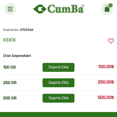
0
Anasayfa >
KEKİK
Stok Kodu:
2700366
KEKİK
Ürün Seçenekleri
100,00₺
100 GR
Sepete Ekle
250,00₺
250 GR
Sepete Ekle
500,00₺
500 GR
Sepete Ekle