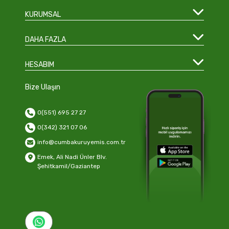
KURUMSAL
DAHA FAZLA
HESABIM
Bize Ulaşın
0(551) 695 27 27
0(342) 321 07 06
info@cumbakuruyemis.com.tr
Emek, Ali Nadi Ünler Blv.
Şehitkamil/Gaziantep