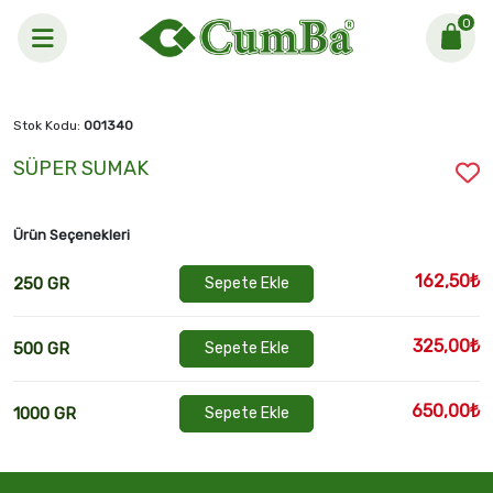
0
Anasayfa >
SÜPER SUMAK
Stok Kodu:
001340
SÜPER SUMAK
Ürün Seçenekleri
162,50₺
250 GR
Sepete Ekle
325,00₺
500 GR
Sepete Ekle
650,00₺
1000 GR
Sepete Ekle