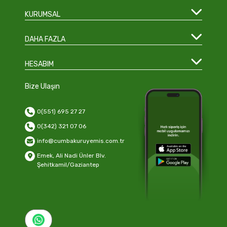
KURUMSAL
DAHA FAZLA
HESABIM
Bize Ulaşın
0(551) 695 27 27
0(342) 321 07 06
info@cumbakuruyemis.com.tr
Emek, Ali Nadi Ünler Blv.
Şehitkamil/Gaziantep