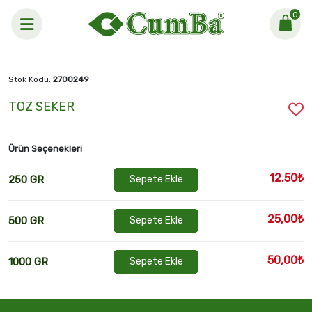
0
Anasayfa >
TOZ SEKER
Stok Kodu:
2700249
TOZ SEKER
Ürün Seçenekleri
12,50₺
250 GR
Sepete Ekle
25,00₺
500 GR
Sepete Ekle
50,00₺
1000 GR
Sepete Ekle