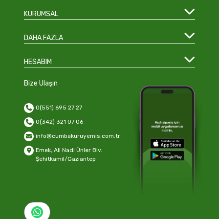
KURUMSAL
DAHA FAZLA
HESABIM
Bize Ulaşın
0(551) 695 27 27
0(342) 321 07 06
info@cumbakuruyemis.com.tr
Emek, Ali Nadi Ünler Blv.
Şehitkamil/Gaziantep