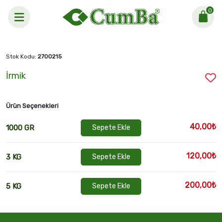
0
Anasayfa >
İrmik
Stok Kodu:
2700215
İrmik
Ürün Seçenekleri
40,00₺
1000 GR
Sepete Ekle
120,00₺
3 KG
Sepete Ekle
200,00₺
5 KG
Sepete Ekle