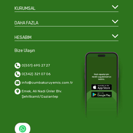
KURUMSAL
DAHA FAZLA
HESABIM
Bize Ulaşın
0(551) 695 27 27
0(342) 321 07 06
info@cumbakuruyemis.com.tr
Emek, Ali Nadi Ünler Blv.
Şehitkamil/Gaziantep