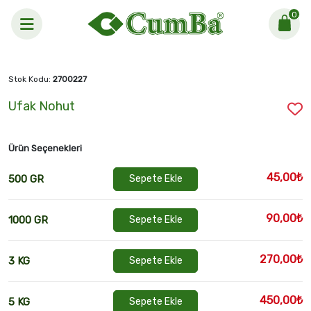
0
Anasayfa >
Ufak Nohut
Stok Kodu:
2700227
Ufak Nohut
Ürün Seçenekleri
45,00₺
500 GR
Sepete Ekle
90,00₺
1000 GR
Sepete Ekle
270,00₺
3 KG
Sepete Ekle
450,00₺
5 KG
Sepete Ekle