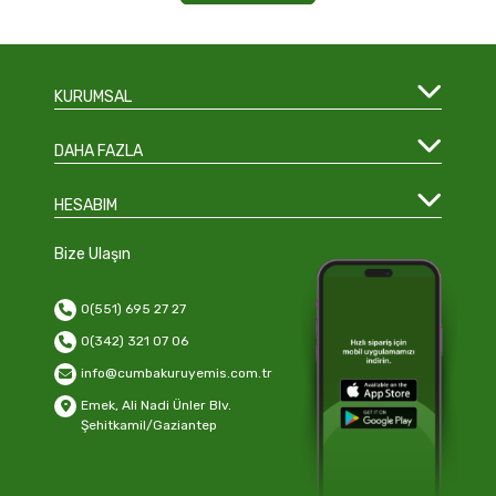
KURUMSAL
DAHA FAZLA
HESABIM
Bize Ulaşın
0(551) 695 27 27
0(342) 321 07 06
info@cumbakuruyemis.com.tr
Emek, Ali Nadi Ünler Blv.
Şehitkamil/Gaziantep