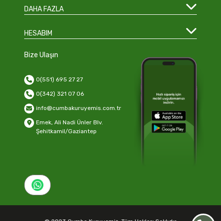
DAHA FAZLA
HESABIM
Bize Ulaşın
0(551) 695 27 27
0(342) 321 07 06
info@cumbakuruyemis.com.tr
Emek, Ali Nadi Ünler Blv.
Şehitkamil/Gaziantep