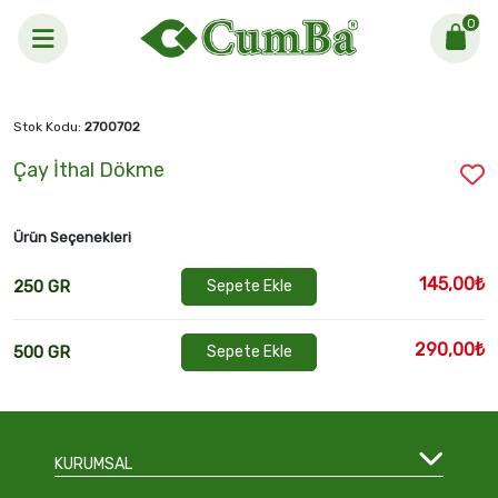
0
Anasayfa >
Çay İthal Dökme
Stok Kodu:
2700702
Çay İthal Dökme
Ürün Seçenekleri
145,00₺
250 GR
Sepete Ekle
290,00₺
500 GR
Sepete Ekle
KURUMSAL