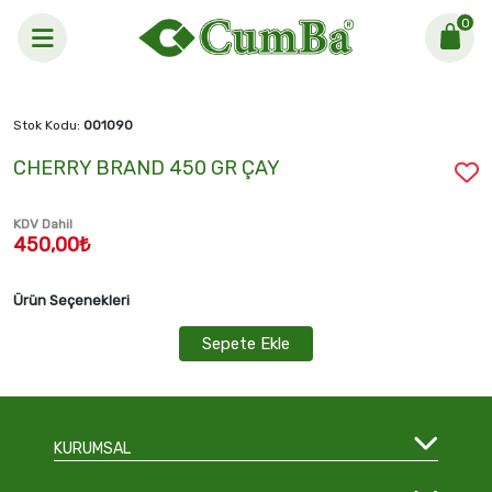
0
Anasayfa >
CHERRY BRAND 450 GR ÇAY
Stok Kodu:
001090
CHERRY BRAND 450 GR ÇAY
KDV Dahil
450,00₺
Ürün Seçenekleri
Sepete Ekle
KURUMSAL