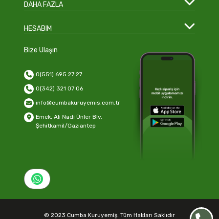
DAHA FAZLA
HESABIM
Bize Ulaşın
0(551) 695 27 27
0(342) 321 07 06
info@cumbakuruyemis.com.tr
Emek, Ali Nadi Ünler Blv.
Şehitkamil/Gaziantep
© 2023 Cumba Kuruyemiş. Tüm Hakları Saklıdır