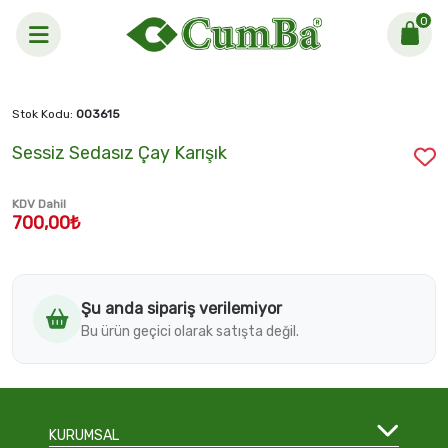
0
Anasayfa >
Sessiz Sedasız Çay Karışık
Stok Kodu:
003615
Sessiz Sedasız Çay Karışık
KDV Dahil
700,00₺
Şu anda sipariş verilemiyor
Bu ürün geçici olarak satışta değil.
KURUMSAL