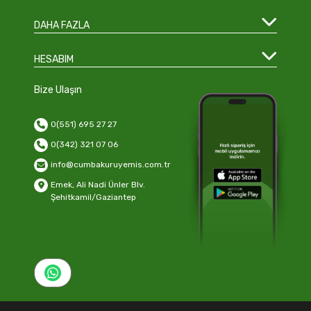
DAHA FAZLA
HESABIM
Bize Ulaşın
0(551) 695 27 27
0(342) 321 07 06
info@cumbakuruyemis.com.tr
Emek, Ali Nadi Ünler Blv.
Şehitkamil/Gaziantep