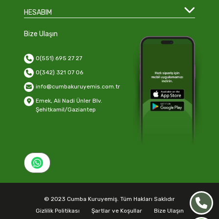
HESABIM
Bize Ulaşın
0(551) 695 27 27
0(342) 321 07 06
info@cumbakuruyemis.com.tr
Emek, Ali Nadi Ünler Blv.
Şehitkamil/Gaziantep
© 2023 Cumba Kuruyemiş. Tüm Hakları Saklıdır
Gizlilik Politikası
Şartlar ve Koşullar
Bize Ulaşın