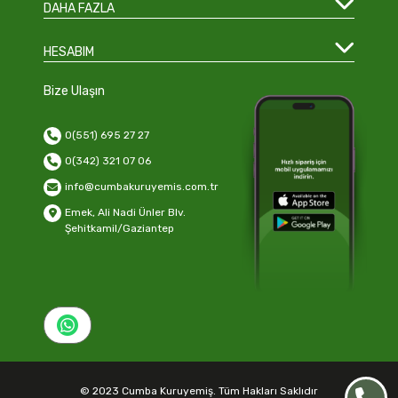
DAHA FAZLA
HESABIM
Bize Ulaşın
0(551) 695 27 27
0(342) 321 07 06
info@cumbakuruyemis.com.tr
Emek, Ali Nadi Ünler Blv.
Şehitkamil/Gaziantep
© 2023 Cumba Kuruyemiş. Tüm Hakları Saklıdır