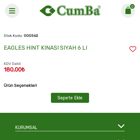
0
Anasayfa >
EAGLES HINT KINASI SIYAH 6 LI
Stok Kodu:
000562
EAGLES HINT KINASI SIYAH 6 LI
KDV Dahil
180,00₺
Ürün Seçenekleri
Sepete Ekle
KURUMSAL