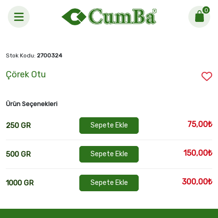
0
Anasayfa >
Çörek Otu
Stok Kodu:
2700324
Çörek Otu
Ürün Seçenekleri
75,00₺
250 GR
Sepete Ekle
150,00₺
500 GR
Sepete Ekle
300,00₺
1000 GR
Sepete Ekle