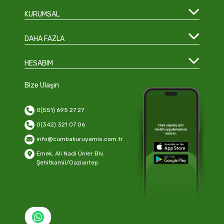
KURUMSAL
DAHA FAZLA
HESABIM
Bize Ulaşın
0(551) 695 27 27
0(342) 321 07 06
info@cumbakuruyemis.com.tr
Emek, Ali Nadi Ünler Blv.
Şehitkamil/Gaziantep