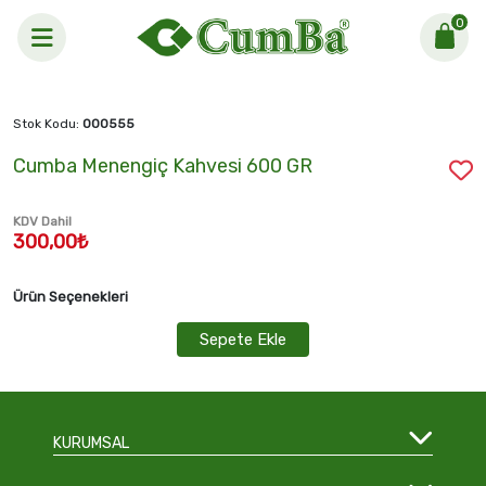
0
Anasayfa >
Cumba Menengiç Kahvesi 600 GR
Stok Kodu:
000555
Cumba Menengiç Kahvesi 600 GR
KDV Dahil
300,00₺
Ürün Seçenekleri
Sepete Ekle
KURUMSAL