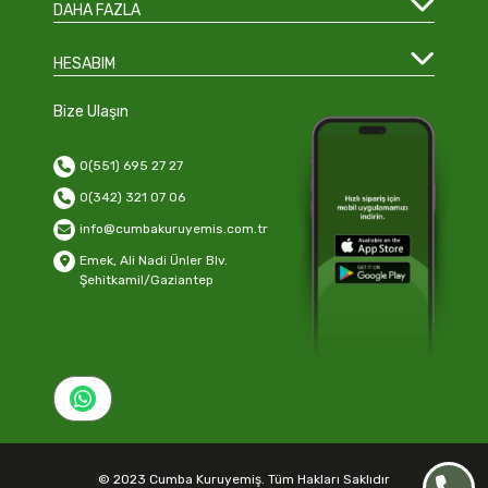
DAHA FAZLA
HESABIM
Bize Ulaşın
0(551) 695 27 27
0(342) 321 07 06
info@cumbakuruyemis.com.tr
Emek, Ali Nadi Ünler Blv.
Şehitkamil/Gaziantep
© 2023 Cumba Kuruyemiş. Tüm Hakları Saklıdır