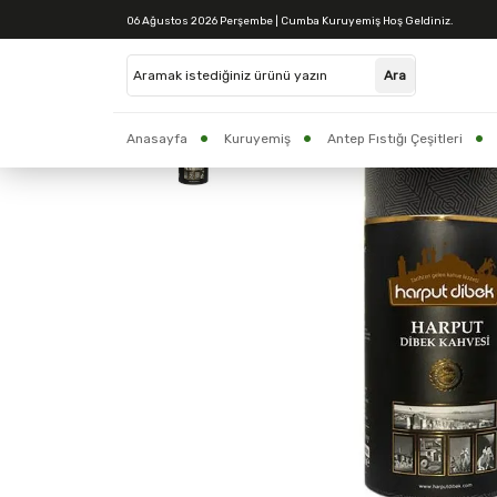
06 Ağustos 2026 Perşembe | Cumba Kuruyemiş Hoş Geldiniz.
Anasayfa
Kuruyemiş
Antep Fıstığı Çeşitleri
CUMBA BAKLAVA
Yöresel Ürünler