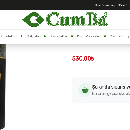
Sipariş ve Kargo Süreci
Anasayfa >
Harput Dibek Kahvesi 1000 GR
Stok Kodu:
002996
Kuruluklar
Salçalar
Baharatlar
Kuru Meyveler
Kahve Düny
Harput Dibek Kahvesi 1
530,00₺
Şu anda sipariş v
Bu ürün geçici olarak