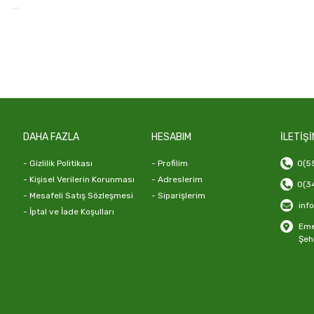
DAHA FAZLA
HESABIM
İLETİŞİ
- Gizlilik Politikası
- Profilim
0(55
- Kişisel Verilerin Korunması
- Adreslerim
0(34
- Mesafeli Satış Sözleşmesi
- Siparişlerim
inf
- İptal ve İade Koşulları
Emek
Şeh