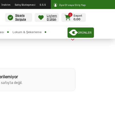
İndirim
Satış Sözleşmesi
S.S.S
Üye Ol veya Giriş Yap
0
Listem
Sepet
Sipariş
0 Ürün
0,00
Sorgula
ası
Lokum & Şekerleme
ÜRÜNLER
000 GR
erilemiyor
 satışta değil.