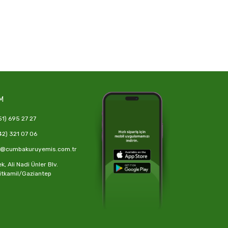
M
1) 695 27 27
2) 321 07 06
o@cumbakuruyemis.com.tr
, Ali Nadi Ünler Blv.
itkamil/Gaziantep