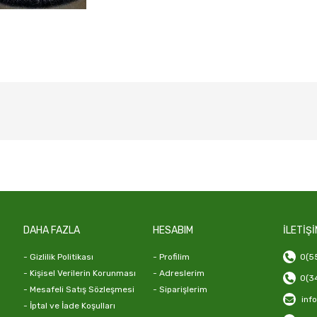
DAHA FAZLA
HESABIM
İLETİŞİ
- Gizlilik Politikası
- Profilim
0(55
- Kişisel Verilerin Korunması
- Adreslerim
0(34
- Mesafeli Satış Sözleşmesi
- Siparişlerim
inf
- İptal ve İade Koşulları