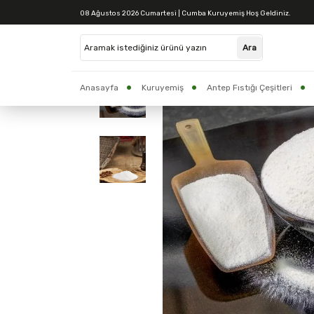
08 Ağustos 2026 Cumartesi | Cumba Kuruyemiş Hoş Geldiniz.
Anasayfa
Kuruyemiş
Antep Fıstığı Çeşitleri
CUMBA BAKLAVA
Yöresel Ürünler