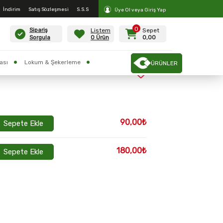
İndirim
Satış Sözleşmesi
S.S.S
Üye Ol veya Giriş Yap
0
Listem
Sepet
Sipariş
0 Ürün
0,00
Sorgula
ası
Lokum & Şekerleme
ÜRÜNLER
zu
90,00₺
Sepete Ekle
180,00₺
Sepete Ekle