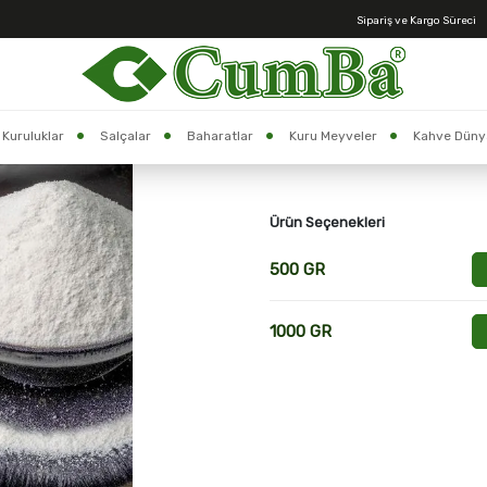
Sipariş ve Kargo Süreci
Anasayfa >
Kahve Kreması**Süt Tozu
Stok Kodu:
2700355
Kuruluklar
Salçalar
Baharatlar
Kuru Meyveler
Kahve Düny
Kahve Kreması**Süt To
Ürün Seçenekleri
500 GR
1000 GR