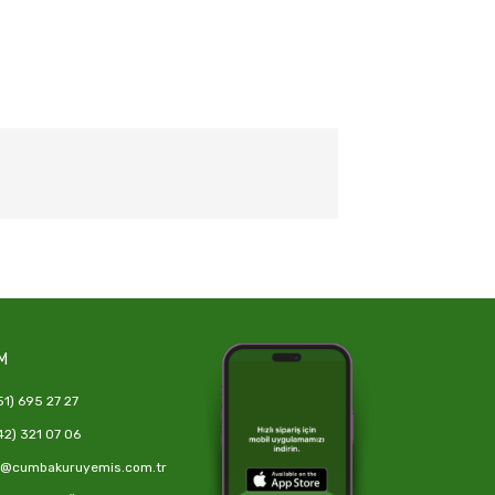
M
1) 695 27 27
2) 321 07 06
o@cumbakuruyemis.com.tr