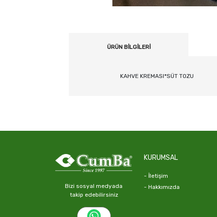
ÜRÜN BILGILERI
KAHVE KREMASI*SÜT TOZU
KURUMSAL
- İletişim
Bizi sosyal medyada
- Hakkımızda
takip edebilirsiniz