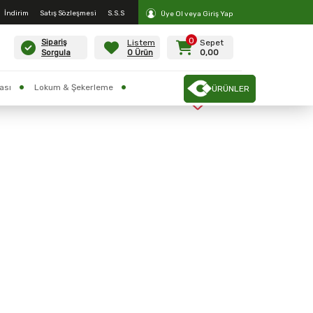
İndirim
Satış Sözleşmesi
S.S.S
Üye Ol veya Giriş Yap
0
Listem
Sepet
Sipariş
0 Ürün
0,00
Sorgula
ası
Lokum & Şekerleme
ÜRÜNLER
vesi 1 KG