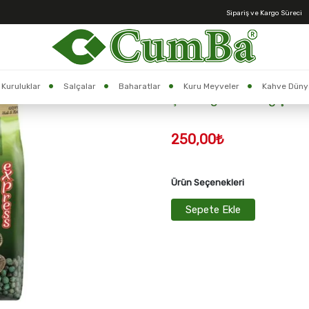
Sipariş ve Kargo Süreci
Anasayfa >
Şekeroğlu Menengiç Kahvesi 1 KG
Stok Kodu:
002726
Kuruluklar
Salçalar
Baharatlar
Kuru Meyveler
Kahve Düny
Şekeroğlu Menengiç Kah
250,00₺
Ürün Seçenekleri
Sepete Ekle