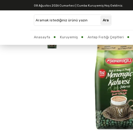
08 Ağustos 2026 Cumartesi | Cumba Kuruyemiş Hoş Geldiniz.
Anasayfa
Kuruyemiş
Antep Fıstığı Çeşitleri
CUMBA BAKLAVA
Yöresel Ürünler