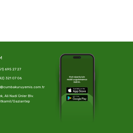
M
1) 695 27 27
2) 321 07 06
o@cumbakuruyemis.com.tr
, Ali Nadi Ünler Blv.
itkamil/Gaziantep