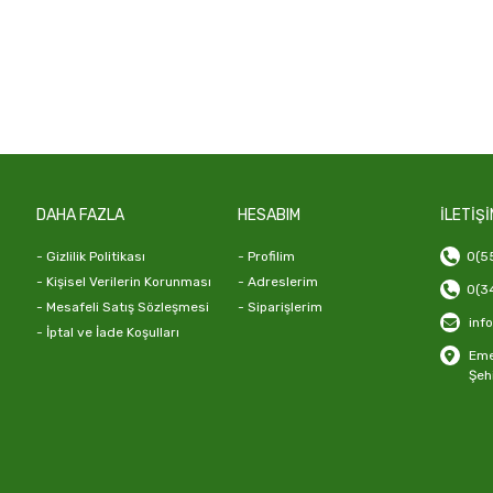
DAHA FAZLA
HESABIM
İLETİŞİ
- Gizlilik Politikası
- Profilim
0(55
- Kişisel Verilerin Korunması
- Adreslerim
0(34
- Mesafeli Satış Sözleşmesi
- Siparişlerim
inf
- İptal ve İade Koşulları
Emek
Şeh