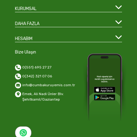
KURUMSAL
DAHA FAZLA
HESABIM
Bize Ulaşın
0(551) 695 27 27
0(342) 321 07 06
info@cumbakuruyemis.com.tr
Emek, Ali Nadi Ünler Blv.
Şehitkamil/Gaziantep