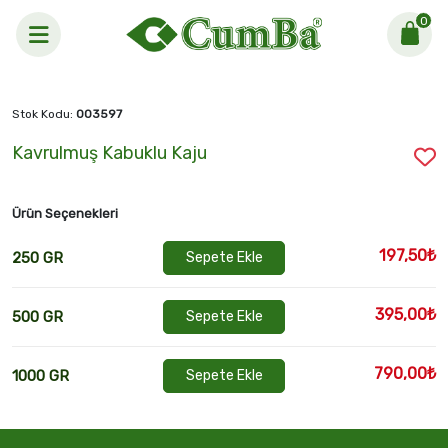
0
Anasayfa >
Kavrulmuş Kabuklu Kaju
Stok Kodu:
003597
Kavrulmuş Kabuklu Kaju
Ürün Seçenekleri
197,50₺
250 GR
Sepete Ekle
395,00₺
500 GR
Sepete Ekle
790,00₺
1000 GR
Sepete Ekle