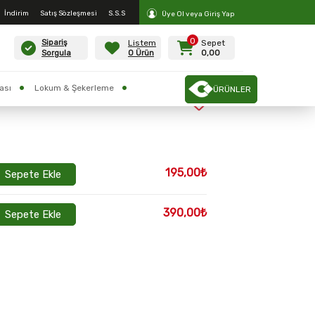
İndirim
Satış Sözleşmesi
S.S.S
Üye Ol veya Giriş Yap
0
Listem
Sepet
Sipariş
0 Ürün
0,00
Sorgula
ası
Lokum & Şekerleme
ÜRÜNLER
195,00₺
Sepete Ekle
390,00₺
Sepete Ekle