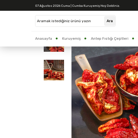
07 Ağustos 2026 Cuma | Cumba Kuruyemiş Hoş Geldiniz.
Anasayfa
Kuruyemiş
Antep Fıstığı Çeşitleri
CUMBA BAKLAVA
Yöresel Ürünler