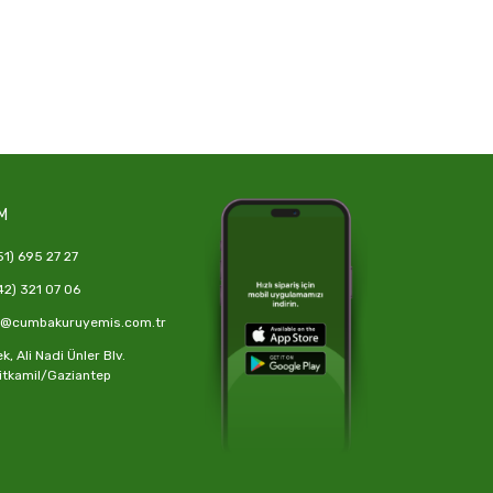
M
1) 695 27 27
2) 321 07 06
o@cumbakuruyemis.com.tr
, Ali Nadi Ünler Blv.
itkamil/Gaziantep