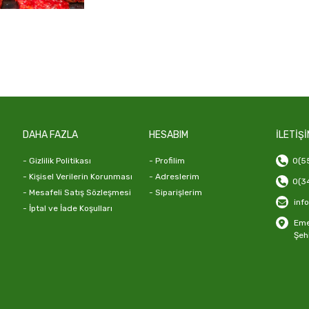
DAHA FAZLA
HESABIM
İLETİŞİ
- Gizlilik Politikası
- Profilim
0(55
- Kişisel Verilerin Korunması
- Adreslerim
0(34
- Mesafeli Satış Sözleşmesi
- Siparişlerim
inf
- İptal ve İade Koşulları
Emek
Şeh