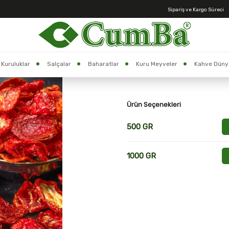
Sipariş ve Kargo Süreci
Anasayfa >
Domates Kurusu
Stok Kodu:
2700605
Kuruluklar
Salçalar
Baharatlar
Kuru Meyveler
Kahve Düny
Domates Kurusu
Ürün Seçenekleri
500 GR
1000 GR