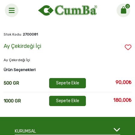
0
Anasayfa >
Ay Çekirdeği İçi
Stok Kodu:
2700081
Ay Çekirdeği İçi
Ay Çekırdeği İçi
Ürün Seçenekleri
90,00₺
500 GR
Sepete Ekle
180,00₺
1000 GR
Sepete Ekle
KURUMSAL