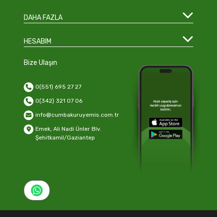
DAHA FAZLA
HESABIM
Bize Ulaşın
0(551) 695 27 27
0(342) 321 07 06
info@cumbakuruyemis.com.tr
Emek, Ali Nadi Ünler Blv.
Şehitkamil/Gaziantep