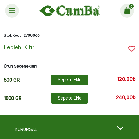
0
Anasayfa >
Leblebi Kıtır
Stok Kodu:
2700063
Leblebi Kıtır
Ürün Seçenekleri
120,00₺
500 GR
Sepete Ekle
240,00₺
1000 GR
Sepete Ekle
KURUMSAL