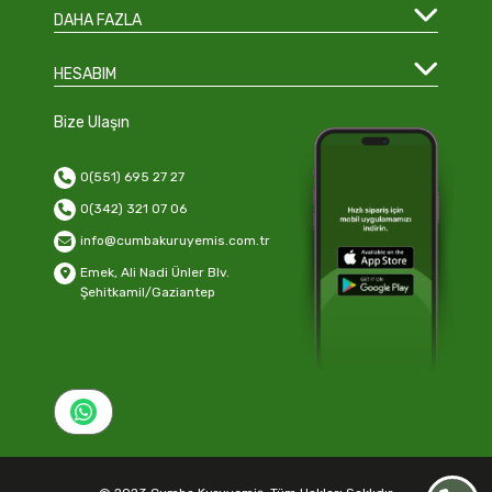
DAHA FAZLA
HESABIM
Bize Ulaşın
0(551) 695 27 27
0(342) 321 07 06
info@cumbakuruyemis.com.tr
Emek, Ali Nadi Ünler Blv.
Şehitkamil/Gaziantep