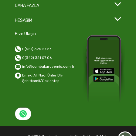
DAHA FAZLA
HESABIM
Bize Ulaşın
0(551) 695 27 27
0(342) 321 07 06
info@cumbakuruyemis.com.tr
Emek, Ali Nadi Ünler Blv.
Şehitkamil/Gaziantep