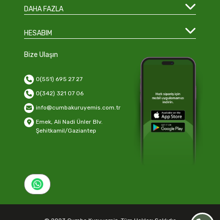
DAHA FAZLA
HESABIM
Bize Ulaşın
0(551) 695 27 27
0(342) 321 07 06
info@cumbakuruyemis.com.tr
Emek, Ali Nadi Ünler Blv.
Şehitkamil/Gaziantep