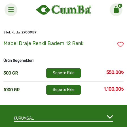
0
Anasayfa >
Mabel Draje Renkli Badem 12 Renk
Stok Kodu:
2700959
Mabel Draje Renkli Badem 12 Renk
Ürün Seçenekleri
550,00₺
500 GR
Sepete Ekle
1.100,00₺
1000 GR
Sepete Ekle
KURUMSAL