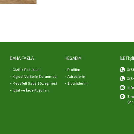
DAHA FAZLA
HESABIM
İLETİŞİ
- Gizlilik Politikası
- Profilim
0(55
- Kişisel Verilerin Korunması
- Adreslerim
0(34
- Mesafeli Satış Sözleşmesi
- Siparişlerim
inf
- İptal ve İade Koşulları
Emek
Şeh