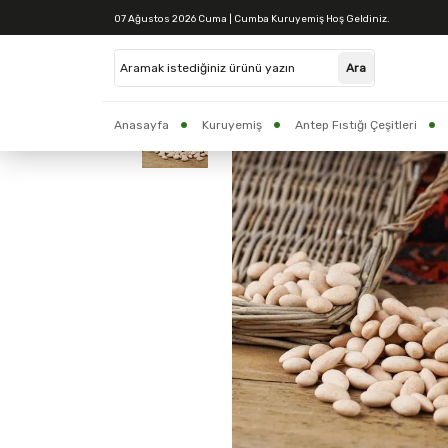
07 Ağustos 2026 Cuma | Cumba Kuruyemiş Hoş Geldiniz.
Anasayfa
Kuruyemiş
Antep Fıstığı Çeşitleri
CUMBA BAKLAVA
Yöresel Ürünler