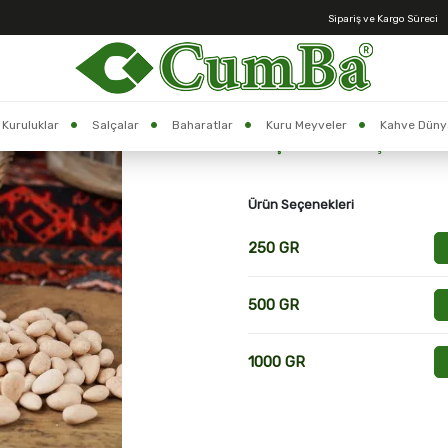
Sipariş ve Kargo Süreci
Anasayfa >
Tarçınlı Badem Şekeri
Stok Kodu:
2700901
Kuruluklar
Salçalar
Baharatlar
Kuru Meyveler
Kahve Düny
Tarçınlı Badem Şekeri
Ürün Seçenekleri
250 GR
500 GR
1000 GR