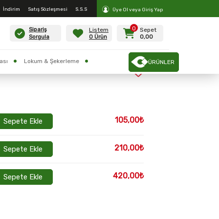
İndirim
Satış Sözleşmesi
S.S.S
Üye Ol veya Giriş Yap
0
Listem
Sepet
Sipariş
0 Ürün
0,00
Sorgula
ası
Lokum & Şekerleme
ÜRÜNLER
105,00₺
Sepete Ekle
210,00₺
Sepete Ekle
420,00₺
Sepete Ekle