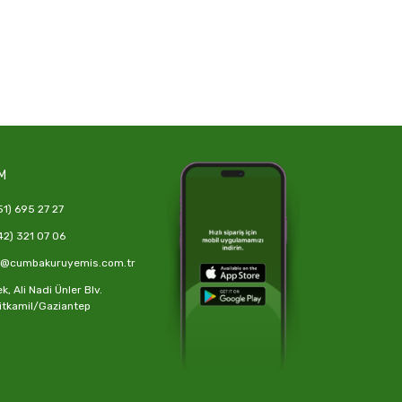
M
1) 695 27 27
2) 321 07 06
o@cumbakuruyemis.com.tr
, Ali Nadi Ünler Blv.
itkamil/Gaziantep