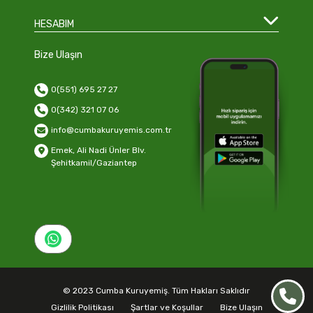
HESABIM
Bize Ulaşın
0(551) 695 27 27
0(342) 321 07 06
info@cumbakuruyemis.com.tr
Emek, Ali Nadi Ünler Blv.
Şehitkamil/Gaziantep
© 2023 Cumba Kuruyemiş. Tüm Hakları Saklıdır
Gizlilik Politikası
Şartlar ve Koşullar
Bize Ulaşın