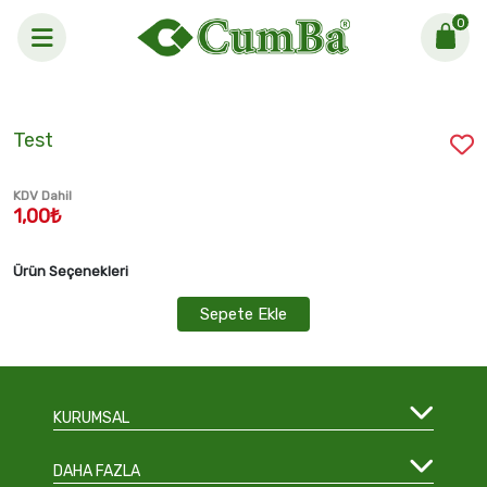
0
Anasayfa >
Test
Test
KDV Dahil
1,00₺
Ürün Seçenekleri
Sepete Ekle
KURUMSAL
DAHA FAZLA