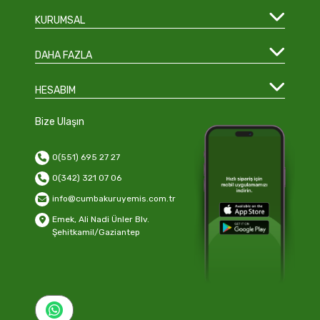
KURUMSAL
DAHA FAZLA
HESABIM
Bize Ulaşın
0(551) 695 27 27
0(342) 321 07 06
info@cumbakuruyemis.com.tr
Emek, Ali Nadi Ünler Blv.
Şehitkamil/Gaziantep