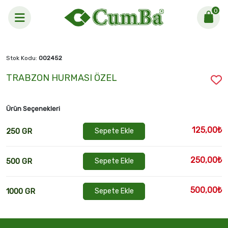
0
Anasayfa >
TRABZON HURMASI ÖZEL
Stok Kodu:
002452
TRABZON HURMASI ÖZEL
Ürün Seçenekleri
125,00₺
250 GR
Sepete Ekle
250,00₺
500 GR
Sepete Ekle
500,00₺
1000 GR
Sepete Ekle