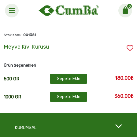
0
Anasayfa >
Meyve Kivi Kurusu
Stok Kodu:
001351
Meyve Kivi Kurusu
Ürün Seçenekleri
180,00₺
500 GR
Sepete Ekle
360,00₺
1000 GR
Sepete Ekle
KURUMSAL