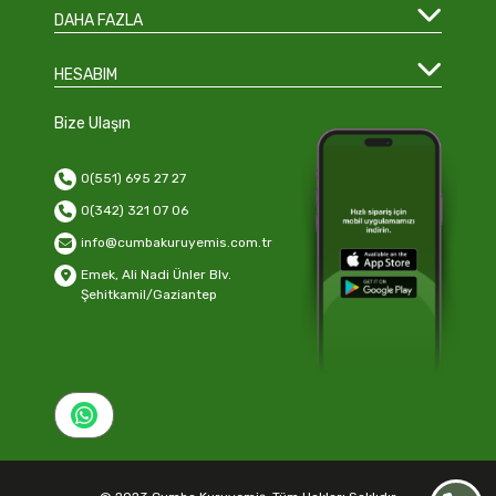
DAHA FAZLA
HESABIM
Bize Ulaşın
0(551) 695 27 27
0(342) 321 07 06
info@cumbakuruyemis.com.tr
Emek, Ali Nadi Ünler Blv.
Şehitkamil/Gaziantep