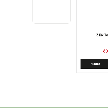
3 lük T
60
1 adet