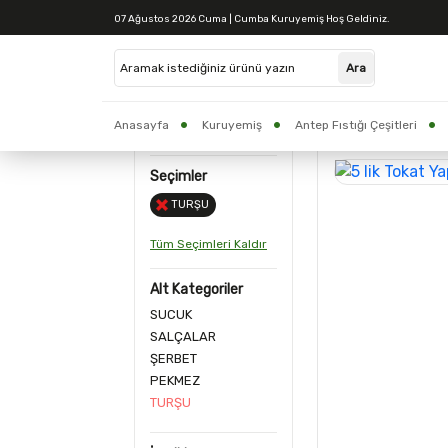
07 Ağustos 2026 Cuma | Cumba Kuruyemiş Hoş Geldiniz.
Tüm Ürünler
Anasayfa
Kuruyemiş
Antep Fıstığı Çeşitleri
6 Ürün
CUMBA BAKLAVA
Yöresel Ürünler
Seçimler
TURŞU
Tüm Seçimleri Kaldır
Alt Kategoriler
SUCUK
SALÇALAR
ŞERBET
PEKMEZ
TURŞU