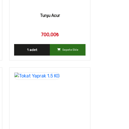
Turşu Acur
700,00₺
1 adet
Sepete Ekle