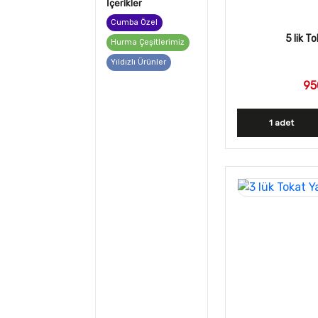
İçerikler
Cumba Özel
5 lik T
Hurma Çeşitlerimiz
Yıldızlı Ürünler
95
1 adet