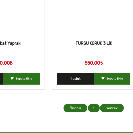
okat Yaprak
TURSU KORUK 3 LİK
0,00₺
550,00₺
1 adet
Sepete Ekle
Sepete Ekle
Önceki
1
Sonraki