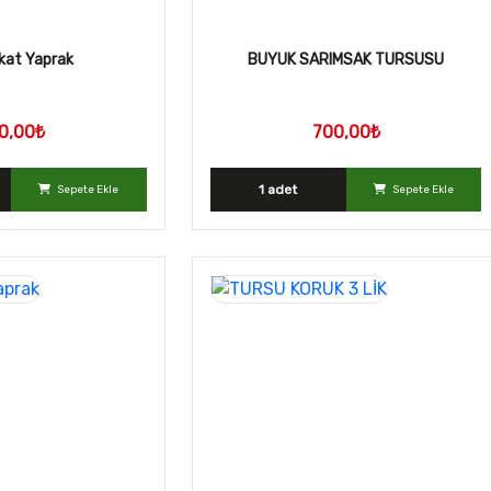
okat Yaprak
BUYUK SARIMSAK TURSUSU
0,00₺
700,00₺
1 adet
Sepete Ekle
Sepete Ekle