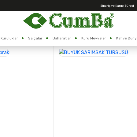
Sipariş ve Kargo Süreci
Anasayfa >
YÖRESEL ÜRÜNLER
>
TURŞU
Kuruluklar
Salçalar
Baharatlar
Kuru Meyveler
Kahve Düny