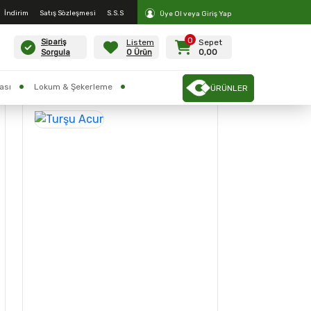
İndirim
Satış Sözleşmesi
S.S.S
Üye Ol veya Giriş Yap
0
Listem
Sepet
Sipariş
0 Ürün
0,00
Sorgula
ası
Lokum & Şekerleme
ÜRÜNLER