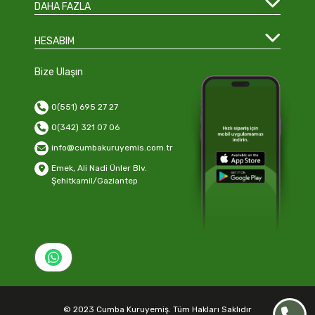
DAHA FAZLA
HESABIM
Bize Ulaşın
0(551) 695 27 27
0(342) 321 07 06
info@cumbakuruyemis.com.tr
Emek, Ali Nadi Ünler Blv.
Şehitkamil/Gaziantep
© 2023 Cumba Kuruyemiş. Tüm Hakları Saklıdır