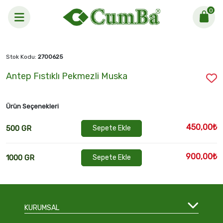
0
Anasayfa >
Antep Fıstıklı Pekmezli Muska
Stok Kodu:
2700625
Antep Fıstıklı Pekmezli Muska
Ürün Seçenekleri
450,00₺
500 GR
Sepete Ekle
900,00₺
1000 GR
Sepete Ekle
KURUMSAL