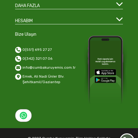
DAHA FAZLA
HESABIM
Bize Ulaşın
0(551) 695 27 27
0(342) 321 07 06
info@cumbakuruyemis.com.tr
Emek, Ali Nadi Ünler Blv.
Şehitkamil/Gaziantep