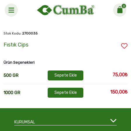
0
Anasayfa >
Fıstık Cips
Stok Kodu:
2700035
Fıstık Cips
Ürün Seçenekleri
75,00₺
500 GR
Sepete Ekle
150,00₺
1000 GR
Sepete Ekle
KURUMSAL