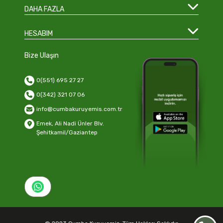
DAHA FAZLA
HESABIM
Bize Ulaşın
0(551) 695 27 27
0(342) 321 07 06
info@cumbakuruyemis.com.tr
Emek, Ali Nadi Ünler Blv.
Şehitkamil/Gaziantep