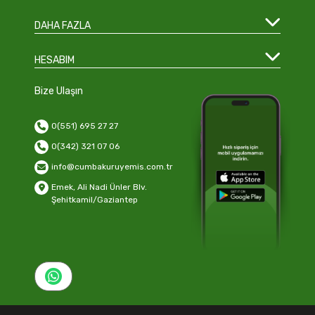
DAHA FAZLA
HESABIM
Bize Ulaşın
0(551) 695 27 27
0(342) 321 07 06
info@cumbakuruyemis.com.tr
Emek, Ali Nadi Ünler Blv.
Şehitkamil/Gaziantep