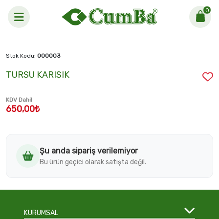
0
Anasayfa >
TURSU KARISIK
Stok Kodu:
000003
TURSU KARISIK
KDV Dahil
650,00₺
Şu anda sipariş verilemiyor
Bu ürün geçici olarak satışta değil.
KURUMSAL