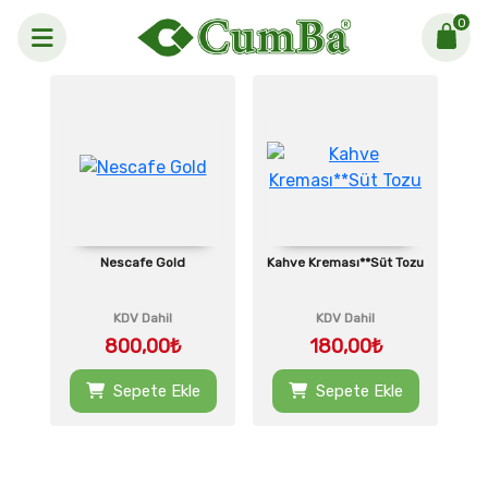
0
Anasayfa >
NESCAFE
Nescafe Gold
Kahve Kreması**Süt Tozu
KDV Dahil
KDV Dahil
800,00₺
180,00₺
Sepete Ekle
Sepete Ekle