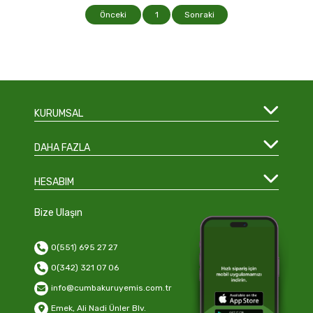
Önceki
1
Sonraki
KURUMSAL
DAHA FAZLA
HESABIM
Bize Ulaşın
0(551) 695 27 27
0(342) 321 07 06
info@cumbakuruyemis.com.tr
Emek, Ali Nadi Ünler Blv.